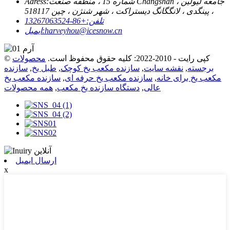
شماره 15 ، منطقه صنعت Changshan ، جامعه لیولین
Adress:
، پینگدی ، لانگگانگ دیستراکت ، شهر شنژن ، چین 518117
تلفن:
+86-13267063524
harveyhou@icesnow.cn
ایمیل:
© کپی رایت - 2010-2022: کلیه حقوق محفوظ است.
محصولات
برجسته
,
نقشه سایت
,
سازنده مکعب یخ کوچک
,
طبل یخ
,
سازنده
مکعب یخ برای خانه
,
سازنده مکعب یخ حرفه ای
,
سازنده مکعب یخ
عالی
,
دستگاه سازنده یخ مکعب
,
همه محصولات
ارسال ایمیل
x