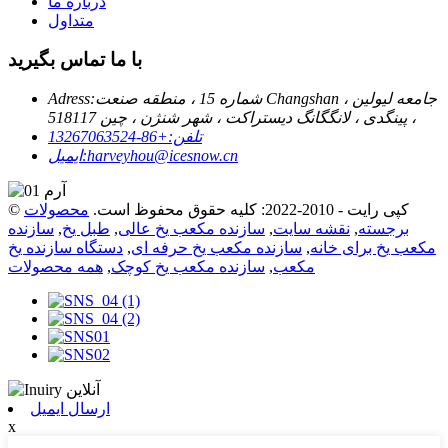
درباره ما
متداول
با ما تماس بگیرید
شماره 15 ، منطقه صنعت Changshan ، جامعه لیولین
Adress:
، پینگدی ، لانگگانگ دیستراکت ، شهر شنژن ، چین 518117
تلفن:
+86-13267063524
harveyhou@icesnow.cn
ایمیل:
© کپی رایت - 2010-2022: کلیه حقوق محفوظ است.
محصولات
برجسته
,
نقشه سایت
,
سازنده مکعب یخ عالی
,
طبل یخ
,
سازنده
مکعب یخ برای خانه
,
سازنده مکعب یخ حرفه ای
,
دستگاه سازنده یخ
مکعب
,
سازنده مکعب یخ کوچک
,
همه محصولات
ارسال ایمیل
x